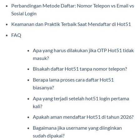
Perbandingan Metode Daftar: Nomor Telepon vs Email vs
Sosial Login
Keamanan dan Praktik Terbaik Saat Mendaftar di Hot51
FAQ
Apa yang harus dilakukan jika OTP Hot51 tidak
masuk?
Bisakah daftar Hot51 tanpa nomor telepon?
Berapa lama proses cara daftar Hot51
biasanya?
Apa yang terjadi setelah hot51 login pertama
kali?
Apakah aman mendaftar Hot51 di tahun 2026?
Bagaimana jika username yang diinginkan
sudah dipakai?