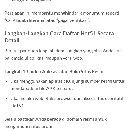
Persiapan ini membantu menghindari error umum seperti
“OTP tidak diterima” atau “gagal verifikasi”.
Langkah-Langkah Cara Daftar Hot51 Secara
Detail
Berikut panduan langkah demi langkah yang bisa Anda ikuti
baik melalui aplikasi maupun versi web.
Langkah 1: Unduh Aplikasi atau Buka Situs Resmi
Jika menggunakan aplikasi: Kunjungi sumber resmi untuk
mendapatkan file APK terbaru.
Jika melalui web: Buka browser dan akses situs otoritatif
Hot51.
Selalu pastikan Anda berada di domain resmi untuk
menghindari situs tiruan.