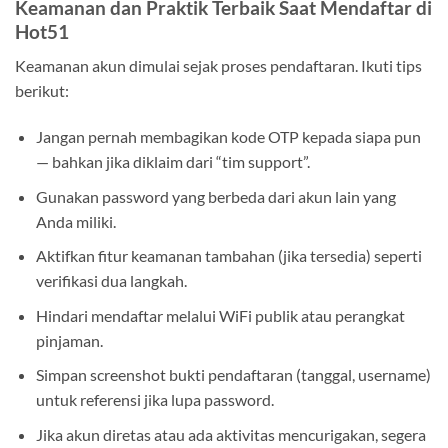
Keamanan dan Praktik Terbaik Saat Mendaftar di
Hot51
Keamanan akun dimulai sejak proses pendaftaran. Ikuti tips
berikut:
Jangan pernah membagikan kode OTP kepada siapa pun
— bahkan jika diklaim dari “tim support”.
Gunakan password yang berbeda dari akun lain yang
Anda miliki.
Aktifkan fitur keamanan tambahan (jika tersedia) seperti
verifikasi dua langkah.
Hindari mendaftar melalui WiFi publik atau perangkat
pinjaman.
Simpan screenshot bukti pendaftaran (tanggal, username)
untuk referensi jika lupa password.
Jika akun diretas atau ada aktivitas mencurigakan, segera