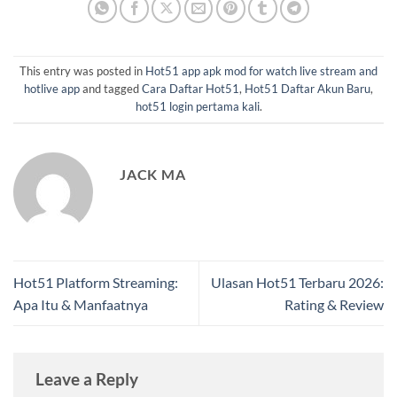
This entry was posted in
Hot51 app apk mod for watch live stream and
hotlive app
and tagged
Cara Daftar Hot51
,
Hot51 Daftar Akun Baru
,
hot51 login pertama kali
.
JACK MA
Hot51 Platform Streaming:
Ulasan Hot51 Terbaru 2026:
Apa Itu & Manfaatnya
Rating & Review
Leave a Reply