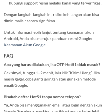
hubungi support resmi melalui kanal yang terverifikasi.
Dengan langkah-langkah ini, risiko kehilangan akun bisa
diminimalisir secara signifikan.
Untuk informasi lebih lanjut tentang keamanan akun
Android, Anda bisa merujuk panduan resmi Google:
Keamanan Akun Google
.
FAQ
Apa yang harus dilakukan jika OTP Hot51 tidak masuk?
Cek sinyal, tunggu 1–2 menit, lalu klik “Kirim Ulang”. Jika
masih gagal, coba ganti jaringan atau gunakan metode
email/Google.
Bisakah daftar Hot51 tanpa nomor telepon?
Ya, Anda bisa menggunakan email atau login dengan akun
Google/Facebook, meskipun verifikasi nomor tetap lebih