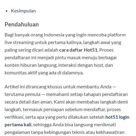
Kesimpulan
Pendahuluan
Bagi banyak orang Indonesia yang ingin mencoba platform
live streaming untuk pertama kalinya, langkah awal yang
paling sering dicari adalah
cara daftar Hot51
. Proses
pendaftaran ini menjadi pintu masuk menuju berbagai
konten hiburan langsung, interaksi dengan host, dan
komunitas aktif yang ada di dalamnya.
Artikel ini dirancang khusus untuk membantu Anda —
terutama pemula — memahami setiap tahapan pendaftaran
secara detail dan aman. Kami akan membahas langkah demi
langkah, termasuk persiapan sebelum mendaftar, proses
verifikasi, serta apa yang perlu dilakukan setelah
hot51 login
pertama kali
, sehingga Anda bisa langsung menikmati
pengalaman tanpa kebingungan teknis atau kekhawatiran