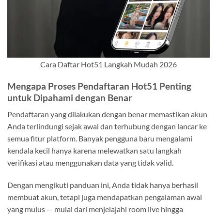
Cara Daftar Hot51 Langkah Mudah 2026
Mengapa Proses Pendaftaran Hot51 Penting
untuk Dipahami dengan Benar
Pendaftaran yang dilakukan dengan benar memastikan akun
Anda terlindungi sejak awal dan terhubung dengan lancar ke
semua fitur platform. Banyak pengguna baru mengalami
kendala kecil hanya karena melewatkan satu langkah
verifikasi atau menggunakan data yang tidak valid.
Dengan mengikuti panduan ini, Anda tidak hanya berhasil
membuat akun, tetapi juga mendapatkan pengalaman awal
yang mulus — mulai dari menjelajahi room live hingga