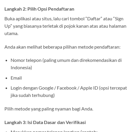
Langkah 2: Pilih Opsi Pendaftaran
Buka aplikasi atau situs, lalu cari tombol “Daftar” atau “Sign
Up” yang biasanya terletak di pojok kanan atas atau halaman
utama.
Anda akan melihat beberapa pilihan metode pendaftaran:
Nomor telepon (paling umum dan direkomendasikan di
Indonesia)
Email
Login dengan Google / Facebook / Apple ID (opsi tercepat
jika sudah terhubung)
Pilih metode yang paling nyaman bagi Anda.
Langkah 3: Isi Data Dasar dan Verifikasi
Masukkan nomor telepon lengkap (contoh: