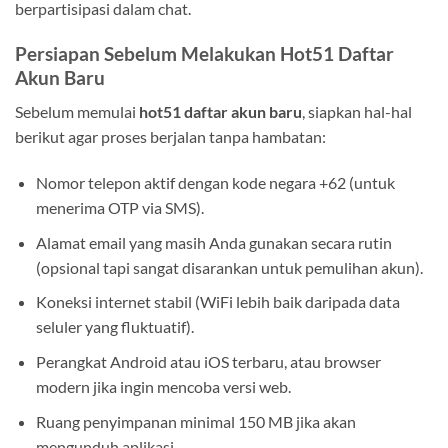
berpartisipasi dalam chat.
Persiapan Sebelum Melakukan Hot51 Daftar
Akun Baru
Sebelum memulai
hot51 daftar akun baru
, siapkan hal-hal
berikut agar proses berjalan tanpa hambatan:
Nomor telepon aktif dengan kode negara +62 (untuk
menerima OTP via SMS).
Alamat email yang masih Anda gunakan secara rutin
(opsional tapi sangat disarankan untuk pemulihan akun).
Koneksi internet stabil (WiFi lebih baik daripada data
seluler yang fluktuatif).
Perangkat Android atau iOS terbaru, atau browser
modern jika ingin mencoba versi web.
Ruang penyimpanan minimal 150 MB jika akan
mengunduh aplikasi.