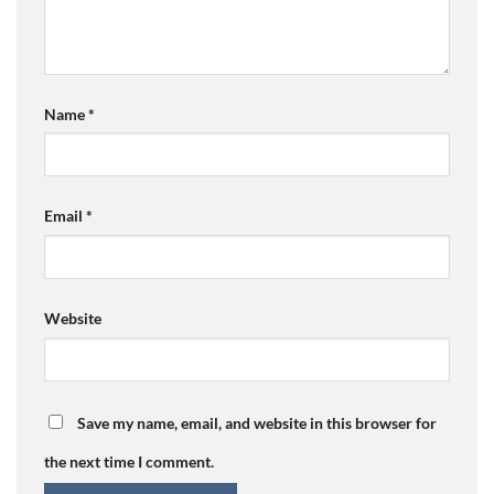
Name
*
Email
*
Website
Save my name, email, and website in this browser for
the next time I comment.