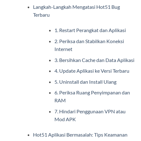
Langkah-Langkah Mengatasi Hot51 Bug
Terbaru
1. Restart Perangkat dan Aplikasi
2. Periksa dan Stabilkan Koneksi
Internet
3. Bersihkan Cache dan Data Aplikasi
4. Update Aplikasi ke Versi Terbaru
5. Uninstall dan Install Ulang
6. Periksa Ruang Penyimpanan dan
RAM
7. Hindari Penggunaan VPN atau
Mod APK
Hot51 Aplikasi Bermasalah: Tips Keamanan