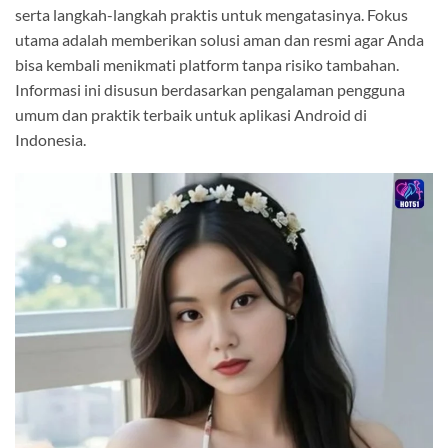
serta langkah-langkah praktis untuk mengatasinya. Fokus
utama adalah memberikan solusi aman dan resmi agar Anda
bisa kembali menikmati platform tanpa risiko tambahan.
Informasi ini disusun berdasarkan pengalaman pengguna
umum dan praktik terbaik untuk aplikasi Android di
Indonesia.