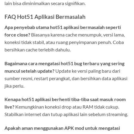
lain bisa diminimalkan secara signifikan.
FAQ Hot51 Aplikasi Bermasalah
Apa penyebab utama hot51 aplikasi bermasalah seperti
force close?
Biasanya karena cache menumpuk, versi lama,
koneksi tidak stabil, atau ruang penyimpanan penuh. Coba
bersihkan cache terlebih dahulu.
Bagaimana cara mengatasi hot51 bug terbaru yang sering
muncul setelah update?
Update ke versi paling baru dari
sumber resmi, restart perangkat, dan bersihkan data aplikasi
jika perlu.
Kenapa hot51 aplikasi berhenti tiba-tiba saat masuk room
live?
Kemungkinan koneksi drop atau RAM tidak cukup.
Stabilkan internet dan tutup aplikasi lain sebelum streaming.
Apakah aman menggunakan APK mod untuk mengatasi