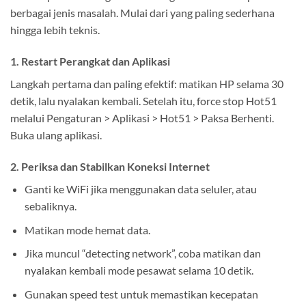
berbagai jenis masalah. Mulai dari yang paling sederhana
hingga lebih teknis.
1. Restart Perangkat dan Aplikasi
Langkah pertama dan paling efektif: matikan HP selama 30
detik, lalu nyalakan kembali. Setelah itu, force stop Hot51
melalui Pengaturan > Aplikasi > Hot51 > Paksa Berhenti.
Buka ulang aplikasi.
2. Periksa dan Stabilkan Koneksi Internet
Ganti ke WiFi jika menggunakan data seluler, atau
sebaliknya.
Matikan mode hemat data.
Jika muncul “detecting network”, coba matikan dan
nyalakan kembali mode pesawat selama 10 detik.
Gunakan speed test untuk memastikan kecepatan