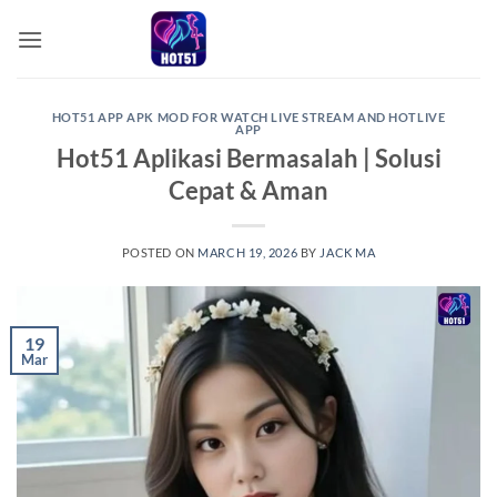
Skip
to
content
HOT51 APP APK MOD FOR WATCH LIVE STREAM AND HOTLIVE
APP
Hot51 Aplikasi Bermasalah | Solusi
Cepat & Aman
POSTED ON
MARCH 19, 2026
BY
JACK MA
19
Mar