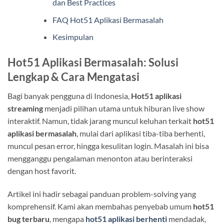
dan Best Practices
FAQ Hot51 Aplikasi Bermasalah
Kesimpulan
Hot51 Aplikasi Bermasalah: Solusi
Lengkap & Cara Mengatasi
Bagi banyak pengguna di Indonesia,
Hot51 aplikasi
streaming
menjadi pilihan utama untuk hiburan live show
interaktif. Namun, tidak jarang muncul keluhan terkait
hot51
aplikasi bermasalah
, mulai dari aplikasi tiba-tiba berhenti,
muncul pesan error, hingga kesulitan login. Masalah ini bisa
mengganggu pengalaman menonton atau berinteraksi
dengan host favorit.
Artikel ini hadir sebagai panduan problem-solving yang
komprehensif. Kami akan membahas penyebab umum
hot51
bug terbaru
, mengapa
hot51 aplikasi berhenti
mendadak,