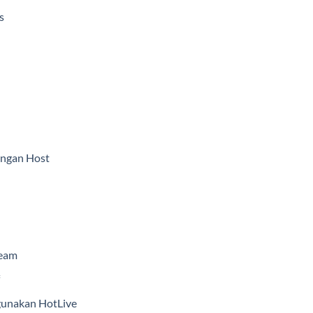
s
dengan Host
ream
gunakan HotLive