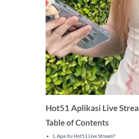
Hot51 Aplikasi Live Stre
Table of Contents
1. Apa Itu Hot51 Live Stream?