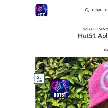
Skip
to
HOME
C
content
HOT51 APP APK M
Hot51 Apli
PO
25
Jun