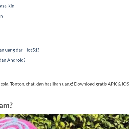
asa Kini
an
an uang dari Hot51?
 dan Android?
onesia. Tonton, chat, dan hasilkan uang! Download gratis APK & iOS
eam?