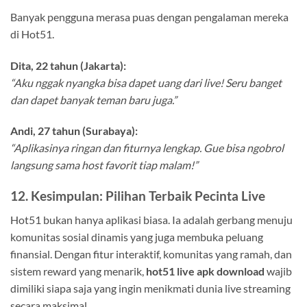
Banyak pengguna merasa puas dengan pengalaman mereka
di Hot51.
Dita, 22 tahun (Jakarta):
“Aku nggak nyangka bisa dapet uang dari live! Seru banget
dan dapet banyak teman baru juga.”
Andi, 27 tahun (Surabaya):
“Aplikasinya ringan dan fiturnya lengkap. Gue bisa ngobrol
langsung sama host favorit tiap malam!”
12. Kesimpulan: Pilihan Terbaik Pecinta Live
Hot51 bukan hanya aplikasi biasa. Ia adalah gerbang menuju
komunitas sosial dinamis yang juga membuka peluang
finansial. Dengan fitur interaktif, komunitas yang ramah, dan
sistem reward yang menarik,
hot51 live apk download
wajib
dimiliki siapa saja yang ingin menikmati dunia live streaming
secara maksimal.