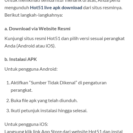
mengunduh
Hot51 live apk download
dari situs resminya.
Berikut langkah-langkahnya:
a.
Download via Website Resmi
Kunjungi situs resmi Hot51 dan pilih versi sesuai perangkat
Anda (Android atau iOS).
b.
Instalasi APK
Untuk pengguna Android:
Aktifkan “Sumber Tidak Dikenal” di pengaturan
perangkat.
Buka file apk yang telah diunduh.
Ikuti petunjuk instalasi hingga selesai.
Untuk pengguna iOS:
Langsung klik link App Store dari website Hot51 dan instal