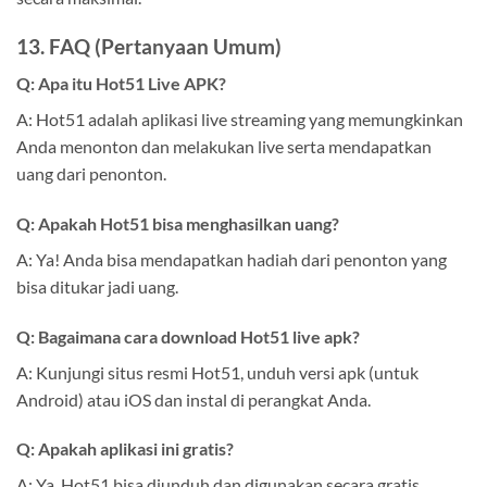
13. FAQ (Pertanyaan Umum)
Q: Apa itu Hot51 Live APK?
A: Hot51 adalah aplikasi live streaming yang memungkinkan
Anda menonton dan melakukan live serta mendapatkan
uang dari penonton.
Q: Apakah Hot51 bisa menghasilkan uang?
A: Ya! Anda bisa mendapatkan hadiah dari penonton yang
bisa ditukar jadi uang.
Q: Bagaimana cara download Hot51 live apk?
A: Kunjungi situs resmi Hot51, unduh versi apk (untuk
Android) atau iOS dan instal di perangkat Anda.
Q: Apakah aplikasi ini gratis?
A: Ya, Hot51 bisa diunduh dan digunakan secara gratis.