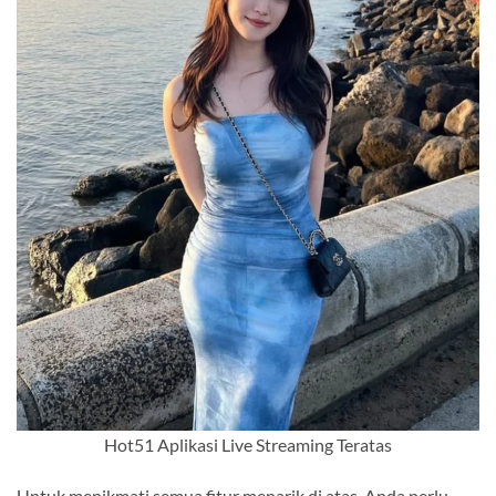
Hot51 Aplikasi Live Streaming Teratas
Untuk menikmati semua fitur menarik di atas, Anda perlu