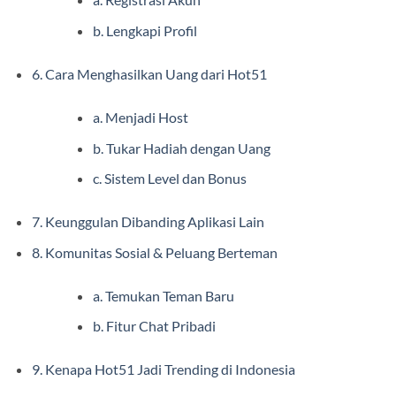
b. Lengkapi Profil
6. Cara Menghasilkan Uang dari Hot51
a. Menjadi Host
b. Tukar Hadiah dengan Uang
c. Sistem Level dan Bonus
7. Keunggulan Dibanding Aplikasi Lain
8. Komunitas Sosial & Peluang Berteman
a. Temukan Teman Baru
b. Fitur Chat Pribadi
9. Kenapa Hot51 Jadi Trending di Indonesia