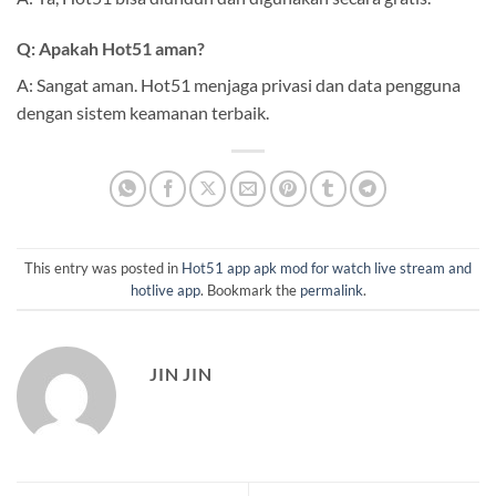
Q: Apakah Hot51 aman?
A: Sangat aman. Hot51 menjaga privasi dan data pengguna
dengan sistem keamanan terbaik.
This entry was posted in
Hot51 app apk mod for watch live stream and
hotlive app
. Bookmark the
permalink
.
JIN JIN