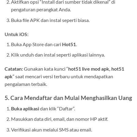
Aktifkan opsi “Install dari sumber tidak dikenal” di
pengaturan perangkat Anda.
Buka file APK dan instal seperti biasa.
Untuk iOS:
Buka App Store dan cari
Hot51
.
Klik unduh dan instal seperti aplikasi lainnya.
Catatan:
Gunakan kata kunci “
hot51 live mod apk, hot51
apk
” saat mencari versi terbaru untuk mendapatkan
pengalaman terbaik.
5. Cara Mendaftar dan Mulai Menghasilkan Uang
Buka aplikasi
dan klik “Daftar”.
Masukkan data diri, email, dan nomor HP aktif.
Verifikasi akun melalui SMS atau email.