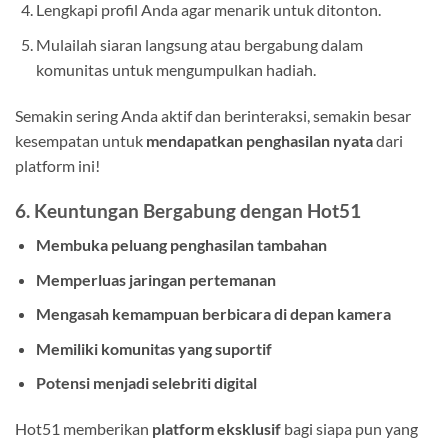
Lengkapi profil Anda agar menarik untuk ditonton.
Mulailah siaran langsung atau bergabung dalam
komunitas untuk mengumpulkan hadiah.
Semakin sering Anda aktif dan berinteraksi, semakin besar
kesempatan untuk
mendapatkan penghasilan nyata
dari
platform ini!
6. Keuntungan Bergabung dengan Hot51
Membuka peluang penghasilan tambahan
Memperluas jaringan pertemanan
Mengasah kemampuan berbicara di depan kamera
Memiliki komunitas yang suportif
Potensi menjadi selebriti digital
Hot51 memberikan
platform eksklusif
bagi siapa pun yang