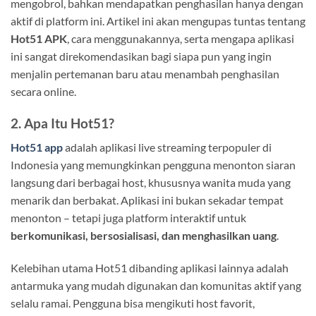
mengobrol, bahkan mendapatkan penghasilan hanya dengan
aktif di platform ini. Artikel ini akan mengupas tuntas tentang
Hot51 APK
, cara menggunakannya, serta mengapa aplikasi
ini sangat direkomendasikan bagi siapa pun yang ingin
menjalin pertemanan baru atau menambah penghasilan
secara online.
2. Apa Itu Hot51?
Hot51 app
adalah aplikasi live streaming terpopuler di
Indonesia yang memungkinkan pengguna menonton siaran
langsung dari berbagai host, khususnya wanita muda yang
menarik dan berbakat. Aplikasi ini bukan sekadar tempat
menonton – tetapi juga platform interaktif untuk
berkomunikasi, bersosialisasi, dan menghasilkan uang
.
Kelebihan utama Hot51 dibanding aplikasi lainnya adalah
antarmuka yang mudah digunakan dan komunitas aktif yang
selalu ramai. Pengguna bisa mengikuti host favorit,