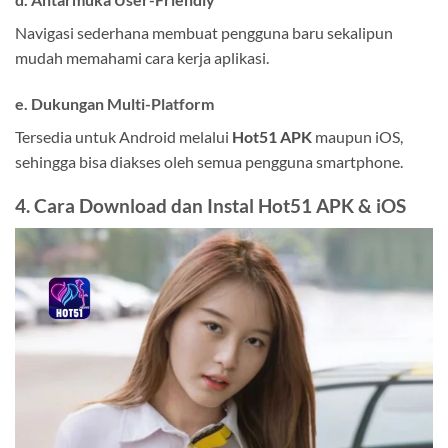
Navigasi sederhana membuat pengguna baru sekalipun
mudah memahami cara kerja aplikasi.
e.
Dukungan Multi-Platform
Tersedia untuk Android melalui
Hot51 APK
maupun iOS,
sehingga bisa diakses oleh semua pengguna smartphone.
4. Cara Download dan Instal Hot51 APK & iOS