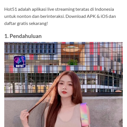
Hot51 adalah aplikasi live streaming teratas di Indonesia
untuk nonton dan berinteraksi. Download APK & iOS dan
daftar gratis sekarang!
1. Pendahuluan