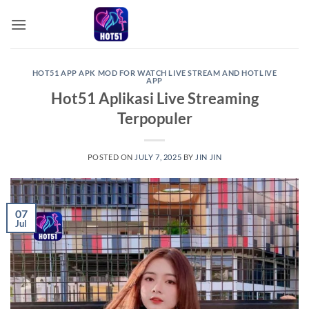
Skip
to
content
HOT51 APP APK MOD FOR WATCH LIVE STREAM AND HOTLIVE
APP
Hot51 Aplikasi Live Streaming
Terpopuler
POSTED ON
JULY 7, 2025
BY
JIN JIN
07
Jul