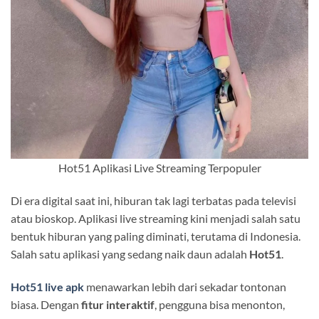
Hot51 Aplikasi Live Streaming Terpopuler
Di era digital saat ini, hiburan tak lagi terbatas pada televisi
atau bioskop. Aplikasi live streaming kini menjadi salah satu
bentuk hiburan yang paling diminati, terutama di Indonesia.
Salah satu aplikasi yang sedang naik daun adalah
Hot51
.
Hot51 live apk
menawarkan lebih dari sekadar tontonan
biasa. Dengan
fitur interaktif
, pengguna bisa menonton,