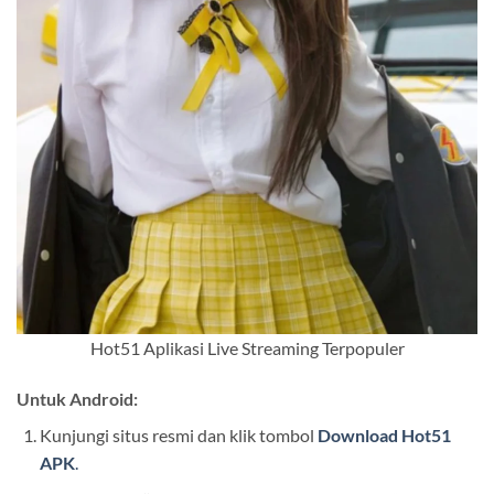
Hot51 Aplikasi Live Streaming Terpopuler
Untuk Android:
Kunjungi situs resmi dan klik tombol
Download Hot51
APK
.