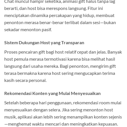
Chat muncul hampir seketika, animasi gift halus tanpa lag
berarti, dan host bisa merespons langsung. Fitur ini
menciptakan dinamika percakapan yang hidup, membuat
penonton merasa benar-benar terlibat dalam sesi—bukan
sekadar menonton pasif.
Sistem Dukungan Host yang Transparan
Proses pencairan gift bagi host relatif cepat dan jelas. Banyak
host pemula merasa termotivasi karena bisa melihat hasil
langsung dari usaha mereka. Bagi penonton, mengirim gift
terasa bermakna karena host sering mengucapkan terima
kasih secara personal.
Rekomendasi Konten yang Mulai Menyesuaikan
Setelah beberapa hari penggunaan, rekomendasi room mulai
menyesuaikan dengan selera. Jika sering menonton host
musik, aplikasi akan lebih sering menampilkan konten sejenis
—menghemat waktu mencari dan meningkatkan kepuasan.