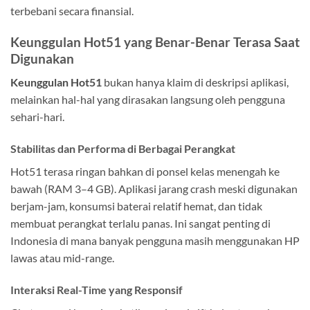
terbebani secara finansial.
Keunggulan Hot51 yang Benar-Benar Terasa Saat
Digunakan
Keunggulan Hot51
bukan hanya klaim di deskripsi aplikasi,
melainkan hal-hal yang dirasakan langsung oleh pengguna
sehari-hari.
Stabilitas dan Performa di Berbagai Perangkat
Hot51 terasa ringan bahkan di ponsel kelas menengah ke
bawah (RAM 3–4 GB). Aplikasi jarang crash meski digunakan
berjam-jam, konsumsi baterai relatif hemat, dan tidak
membuat perangkat terlalu panas. Ini sangat penting di
Indonesia di mana banyak pengguna masih menggunakan HP
lawas atau mid-range.
Interaksi Real-Time yang Responsif