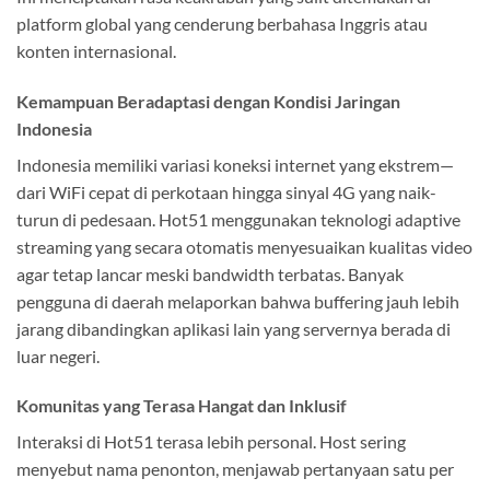
platform global yang cenderung berbahasa Inggris atau
konten internasional.
Kemampuan Beradaptasi dengan Kondisi Jaringan
Indonesia
Indonesia memiliki variasi koneksi internet yang ekstrem—
dari WiFi cepat di perkotaan hingga sinyal 4G yang naik-
turun di pedesaan. Hot51 menggunakan teknologi adaptive
streaming yang secara otomatis menyesuaikan kualitas video
agar tetap lancar meski bandwidth terbatas. Banyak
pengguna di daerah melaporkan bahwa buffering jauh lebih
jarang dibandingkan aplikasi lain yang servernya berada di
luar negeri.
Komunitas yang Terasa Hangat dan Inklusif
Interaksi di Hot51 terasa lebih personal. Host sering
menyebut nama penonton, menjawab pertanyaan satu per