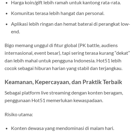
Harga koin/gift lebih ramah untuk kantong rata-rata.
Komunitas terasa lebih hangat dan personal.
Aplikasi lebih ringan dan hemat baterai di perangkat low-
end.
Bigo memang unggul di fitur global (PK battle, audiens
internasional, event besar), tapi sering terasa kurang “dekat”
dan lebih mahal untuk pengguna Indonesia. Hot51 lebih
cocok sebagai hiburan harian yang stabil dan terjangkau.
Keamanan, Kepercayaan, dan Praktik Terbaik
Sebagai platform live streaming dengan konten beragam,
penggunaan Hot51 memerlukan kewaspadaan.
Risiko utama:
Konten dewasa yang mendominasi di malam hari.