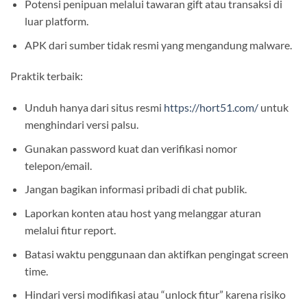
Potensi penipuan melalui tawaran gift atau transaksi di
luar platform.
APK dari sumber tidak resmi yang mengandung malware.
Praktik terbaik:
Unduh hanya dari situs resmi
https://hort51.com/
untuk
menghindari versi palsu.
Gunakan password kuat dan verifikasi nomor
telepon/email.
Jangan bagikan informasi pribadi di chat publik.
Laporkan konten atau host yang melanggar aturan
melalui fitur report.
Batasi waktu penggunaan dan aktifkan pengingat screen
time.
Hindari versi modifikasi atau “unlock fitur” karena risiko