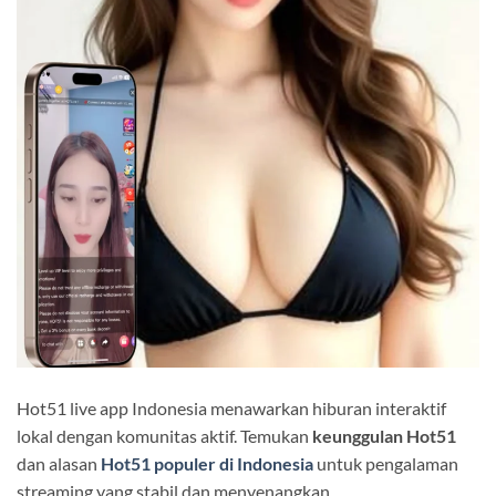
Hot51 live app Indonesia menawarkan hiburan interaktif
lokal dengan komunitas aktif. Temukan
keunggulan Hot51
dan alasan
Hot51 populer di Indonesia
untuk pengalaman
streaming yang stabil dan menyenangkan.