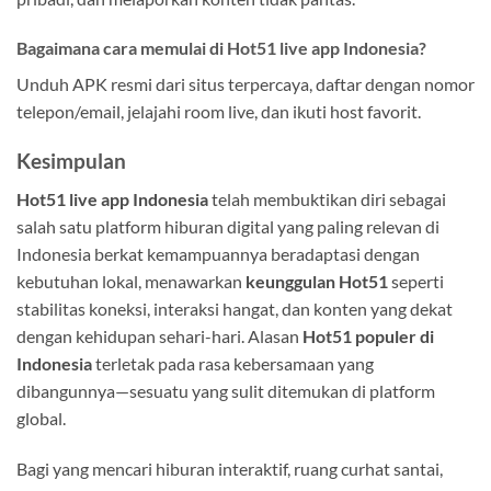
Bagaimana cara memulai di Hot51 live app Indonesia?
Unduh APK resmi dari situs terpercaya, daftar dengan nomor
telepon/email, jelajahi room live, dan ikuti host favorit.
Kesimpulan
Hot51 live app Indonesia
telah membuktikan diri sebagai
salah satu platform hiburan digital yang paling relevan di
Indonesia berkat kemampuannya beradaptasi dengan
kebutuhan lokal, menawarkan
keunggulan Hot51
seperti
stabilitas koneksi, interaksi hangat, dan konten yang dekat
dengan kehidupan sehari-hari. Alasan
Hot51 populer di
Indonesia
terletak pada rasa kebersamaan yang
dibangunnya—sesuatu yang sulit ditemukan di platform
global.
Bagi yang mencari hiburan interaktif, ruang curhat santai,