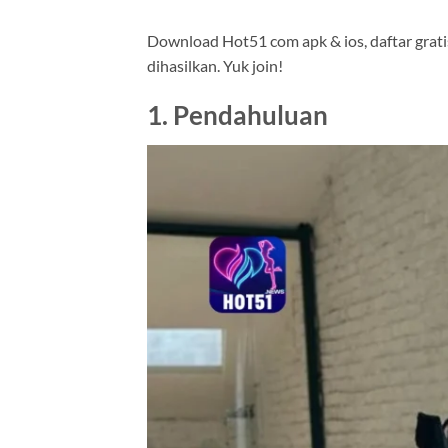
Download Hot51 com apk & ios, daftar gratis
dihasilkan. Yuk join!
1. Pendahuluan