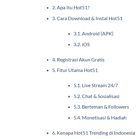
2. Apa Itu Hot51?
3. Cara Download & Instal Hot51
3.1. Android (APK)
3.2. iOS
4. Registrasi Akun Gratis
5. Fitur Utama Hot51
5.1. Live Stream 24/7
5.2. Chat & Sosialisasi
5.3. Berteman & Followers
5.4. Monetisasi & Hadiah
6. Kenapa Hot51 Trending di Indonesia