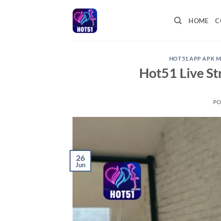
Skip
to
HOME
C
content
HOT51 APP APK M
Hot51 Live St
PO
26
Jun