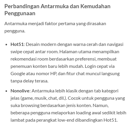
Perbandingan Antarmuka dan Kemudahan
Penggunaan
Antarmuka menjadi faktor pertama yang dirasakan
pengguna.
Hot51
: Desain modern dengan warna cerah dan navigasi
swipe cepat antar room. Halaman utama menampilkan
rekomendasi room berdasarkan preferensi, membuat
penemuan konten baru lebih mudah. Login cepat via
Google atau nomor HP, dan fitur chat muncul langsung
tanpa delay terasa.
Nonolive
: Antarmuka lebih klasik dengan tab kategori
jelas (game, musik, chat, dll.). Cocok untuk pengguna yang
suka browsing berdasarkan jenis konten. Namun,
beberapa pengguna melaporkan loading awal sedikit lebih
lambat pada perangkat low-end dibandingkan Hot51.