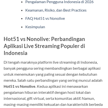
Pengalaman Pengguna Indonesia di 2026
Keamanan, Risiko, dan Best Practices
FAQ Hot51 vs Nonolive
Kesimpulan
Hot51 vs Nonolive: Perbandingan
Aplikasi Live Streaming Populer di
Indonesia
Di tengah maraknya platform live streaming di Indonesia,
banyak pengguna sering membandingkan berbagai aplikasi
untuk menemukan yang paling sesuai dengan kebutuhan
mereka. Salah satu perbandingan yang sering muncul adalah
Hot51 vs Nonolive
. Kedua aplikasi ini menawarkan
pengalaman hiburan interaktif dengan host lokal dan
internasional, gift virtual, serta komunitas aktif. Namun,
masing-masing memiliki kekuatan dan karakteristik berbeda