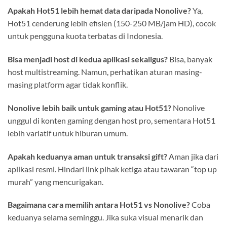
Apakah Hot51 lebih hemat data daripada Nonolive?
Ya,
Hot51 cenderung lebih efisien (150-250 MB/jam HD), cocok
untuk pengguna kuota terbatas di Indonesia.
Bisa menjadi host di kedua aplikasi sekaligus?
Bisa, banyak
host multistreaming. Namun, perhatikan aturan masing-
masing platform agar tidak konflik.
Nonolive lebih baik untuk gaming atau Hot51?
Nonolive
unggul di konten gaming dengan host pro, sementara Hot51
lebih variatif untuk hiburan umum.
Apakah keduanya aman untuk transaksi gift?
Aman jika dari
aplikasi resmi. Hindari link pihak ketiga atau tawaran “top up
murah” yang mencurigakan.
Bagaimana cara memilih antara Hot51 vs Nonolive?
Coba
keduanya selama seminggu. Jika suka visual menarik dan