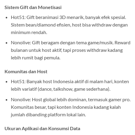
Sistem Gift dan Monetisasi
Hot51: Gift beranimasi 3D menarik, banyak efek spesial.
Sistem bean/diamond efisien, host bisa withdraw dengan
minimum rendah.
Nonolive: Gift beragam dengan tema game/musik. Reward
bulanan untuk host aktif, tapi proses withdraw kadang
lebih rumit bagi pemula.
Komunitas dan Host
Hot51: Banyak host Indonesia aktif di malam hari, konten
lebih variatif (dance, talkshow, game sederhana).
Nonolive: Host global lebih dominan, termasuk gamer pro.
Komunitas besar, tapi konten Indonesia kadang kalah
jumlah dibanding platform lokal lain.
Ukuran Aplikasi dan Konsumsi Data