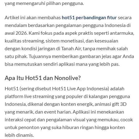
yang memengaruhi pilihan pengguna.
Artikel ini akan membahas
hot51 perbandingan fitur
secara
mendalam berdasarkan pengalaman pengguna Indonesia di
awal 2026. Kami fokus pada aspek praktis seperti antarmuka,
kualitas streaming, sistem monetisasi, dan kesesuaian
dengan kondisi jaringan di Tanah Air, tanpa memihak salah
satu pihak. Tujuannya memberikan gambaran jelas agar Anda
bisa memutuskan sendiri aplikasi mana yang lebih pas.
Apa Itu Hot51 dan Nonolive?
Hot51 (sering disebut Hot51 Live App Indonesia) adalah
platform live streaming yang populer di kalangan pengguna
Indonesia, dikenal dengan konten energik, animasi gift 3D
yang menarik, dan event harian. Aplikasi ini menekankan
interaksi cepat dan pengalaman visual yang memukau, cocok
untuk penonton yang suka hiburan ringan hingga konten
lebih dinamis.