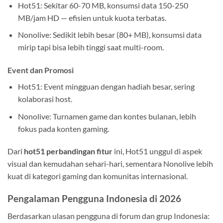
Hot51: Sekitar 60-70 MB, konsumsi data 150-250
MB/jam HD — efisien untuk kuota terbatas.
Nonolive: Sedikit lebih besar (80+ MB), konsumsi data
mirip tapi bisa lebih tinggi saat multi-room.
Event dan Promosi
Hot51: Event mingguan dengan hadiah besar, sering
kolaborasi host.
Nonolive: Turnamen game dan kontes bulanan, lebih
fokus pada konten gaming.
Dari
hot51 perbandingan fitur
ini, Hot51 unggul di aspek
visual dan kemudahan sehari-hari, sementara Nonolive lebih
kuat di kategori gaming dan komunitas internasional.
Pengalaman Pengguna Indonesia di 2026
Berdasarkan ulasan pengguna di forum dan grup Indonesia: